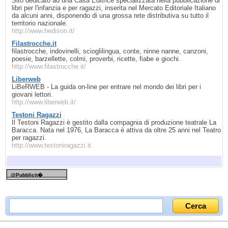
Sito dedicato ad una Casa Editrice specializzata nella pubblicazione di
libri per l'infanzia e per ragazzi, inserita nel Mercato Editoriale Italiano
da alcuni anni, disponendo di una grossa rete distributiva su tutto il
territorio nazionale.
http://www.hedison.it/
Filastrocche.it
filastrocche, indovinelli, scioglilingua, conte, ninne nanne, canzoni,
poesie, barzellette, colmi, proverbi, ricette, fiabe e giochi.
http://www.filastrocche.it/
Liberweb
LiBeRWEB - La guida on-line per entrare nel mondo dei libri per i
giovani lettori.
http://www.liberweb.it/
Testoni Ragazzi
Il Testoni Ragazzi è gestito dalla compagnia di produzione teatrale La
Baracca. Nata nel 1976, La Baracca è attiva da oltre 25 anni nel Teatro
per ragazzi.
http://www.testoniragazzi.it
@Pubblicit�