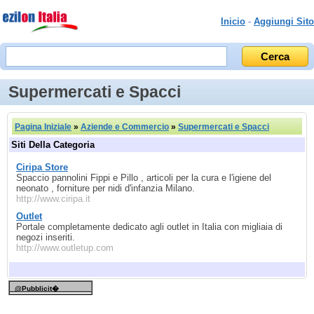
Inicio
-
Aggiungi Sito
Supermercati e Spacci
Pagina Iniziale
»
Aziende e Commercio
»
Supermercati e Spacci
Siti Della Categoria
Ciripa Store
Spaccio pannolini Fippi e Pillo , articoli per la cura e l'igiene del
neonato , forniture per nidi d'infanzia Milano.
http://www.ciripa.it
Outlet
Portale completamente dedicato agli outlet in Italia con migliaia di
negozi inseriti.
http://www.outletup.com
@Pubblicit�